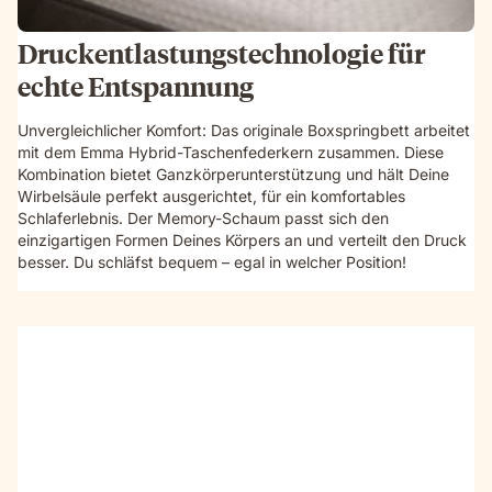
Druckentlastungstechnologie für
echte Entspannung
Unvergleichlicher Komfort: Das originale Boxspringbett arbeitet
mit dem Emma Hybrid-Taschenfederkern zusammen. Diese
Kombination bietet Ganzkörperunterstützung und hält Deine
Wirbelsäule perfekt ausgerichtet, für ein komfortables
Schlaferlebnis. Der Memory-Schaum passt sich den
einzigartigen Formen Deines Körpers an und verteilt den Druck
besser. Du schläfst bequem – egal in welcher Position!
Video
without
sound
showcasing
the
box-
spring
bed