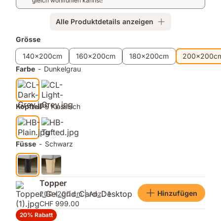
Bonellfedern
Belüftung
gleich wohlfühlen kannst!
und
Anti-
Alle Produktdetails anzeigen
Rutsch-
Zusatzprodukte
Grösse
Oberfläche.
140x200cm
160x200cm
180x200cm
200x200c
Farbe
-
Dunkelgrau
Kopfteil
-
Klassisch
Füsse
-
Schwarz
Topper
Hinzufügen
200x200 cm | Anz.: 1
CHF 999.00
20% Rabatt