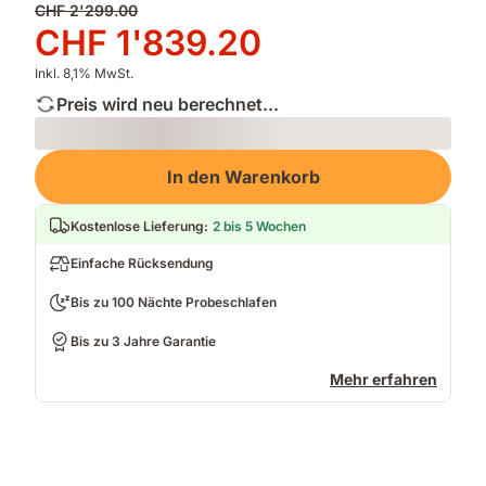
Ursprünglicher
CHF 2'299.00
Preis
Preis
CHF 1'839.20
CHF 2'299.00
CHF 1'839.20
Inkl. 8,1% MwSt.
Preis wird neu berechnet...
Loading
In den Warenkorb
Kostenlose Lieferung
:
2 bis 5 Wochen
Einfache Rücksendung
Bis zu 100 Nächte Probeschlafen
Bis zu 3 Jahre Garantie
Mehr erfahren