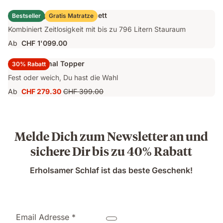
CHF 749.40
Preis
Emma Original Stauraumbett
Bestseller
Gratis Matratze
CHF 1'249.00
Kombiniert Zeitlosigkeit mit bis zu 796 Litern Stauraum
Ab
CHF 1'099.00
Emma Original Topper
30% Rabatt
Fest oder weich, Du hast die Wahl
Ab
CHF 279.30
CHF 399.00
Preis
Ursprünglicher
CHF 279.30
Preis
CHF 399.00
Melde Dich zum Newsletter an und
sichere Dir bis zu 40% Rabatt
Erholsamer Schlaf ist das beste Geschenk!
Email Adresse *