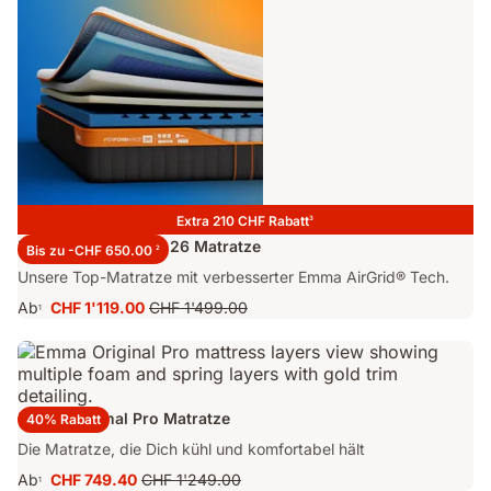
Extra 210 CHF Rabatt
3
Emma Performance 26 Matratze
Bis zu -CHF 650.00
2
Unsere Top-Matratze mit verbesserter Emma AirGrid® Tech.
Ab
CHF 1'119.00
CHF 1'499.00
1
Preis
Ursprünglicher
CHF 1'119.00
Preis
CHF 1'499.00
Emma Original Pro Matratze
40% Rabatt
Die Matratze, die Dich kühl und komfortabel hält
Ab
CHF 749.40
CHF 1'249.00
1
Preis
Ursprünglicher