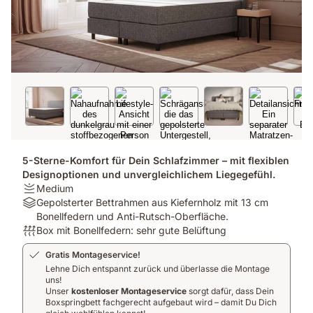
5-Sterne-Komfort für Dein Schlafzimmer – mit flexiblen
Designoptionen und unvergleichlichem Liegegefühl.
Firmness:
Medium
Medium
Material:
Gepolsterter Bettrahmen aus Kiefernholz mit 13 cm
Gepolsterter
Bonellfedern und Anti-Rutsch-Oberfläche.
Bettrahmen
Atmungsaktivität:
Box mit Bonellfedern: sehr gute Belüftung
aus
Box
Gratis Montageservice!
Kiefernholz
mit
Lehne Dich entspannt zurück und überlasse die Montage
mit
Bonellfedern:
uns!
13
sehr
Unser
kostenloser Montageservice
sorgt dafür, dass Dein
cm
gute
Boxspringbett fachgerecht aufgebaut wird – damit Du Dich