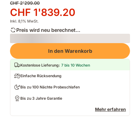
Ursprünglicher
CHF 2'299.00
Preis
Preis
CHF 1'839.20
CHF 2'299.00
CHF 1'839.20
Inkl. 8,1% MwSt.
Preis wird neu berechnet...
Loading
In den Warenkorb
Kostenlose Lieferung
:
7 bis 10 Wochen
Einfache Rücksendung
Bis zu 100 Nächte Probeschlafen
Bis zu 3 Jahre Garantie
Mehr erfahren