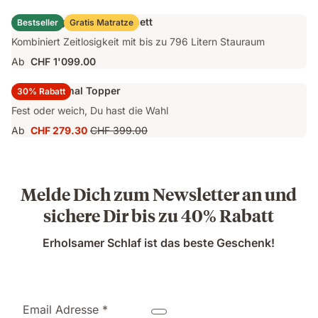
CHF 749.40
Preis
Emma Original Stauraumbett
Bestseller
Gratis Matratze
CHF 1'249.00
Kombiniert Zeitlosigkeit mit bis zu 796 Litern Stauraum
Ab
CHF 1'099.00
Emma Original Topper
30% Rabatt
Fest oder weich, Du hast die Wahl
Ab
CHF 279.30
CHF 399.00
Preis
Ursprünglicher
CHF 279.30
Preis
CHF 399.00
Melde Dich zum Newsletter an und
sichere Dir bis zu 40% Rabatt
Erholsamer Schlaf ist das beste Geschenk!
Email Adresse *