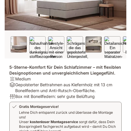
5-Sterne-Komfort für Dein Schlafzimmer – mit flexiblen
Designoptionen und unvergleichlichem Liegegefühl.
Firmness:
Medium
Medium
Material:
Gepolsterter Bettrahmen aus Kiefernholz mit 13 cm
Gepolsterter
Bonellfedern und Anti-Rutsch-Oberfläche.
Bettrahmen
Atmungsaktivität:
Box mit Bonellfedern: sehr gute Belüftung
aus
Box
Gratis Montageservice!
Kiefernholz
mit
Lehne Dich entspannt zurück und überlasse die Montage
mit
Bonellfedern:
uns!
13
sehr
Unser
kostenloser Montageservice
sorgt dafür, dass Dein
cm
gute
Boxspringbett fachgerecht aufgebaut wird – damit Du Dich