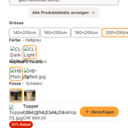
Bonellfedern
Belüftung
gleich wohlfühlen kannst!
und
Anti-
Alle Produktdetails anzeigen
Rutsch-
Zusatzprodukte
Grösse
Oberfläche.
140x200cm
160x200cm
180x200cm
200x200c
Farbe
-
Hellgrau
Kopfteil
-
Klassisch
Füsse
-
Schwarz
Topper
Hinzufügen
200x200 cm | Anz.: 1
CHF 999.00
20% Rabatt