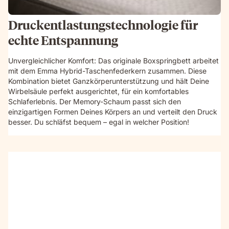
Druckentlastungstechnologie für
echte Entspannung
Unvergleichlicher Komfort: Das originale Boxspringbett arbeitet
mit dem Emma Hybrid-Taschenfederkern zusammen. Diese
Kombination bietet Ganzkörperunterstützung und hält Deine
Wirbelsäule perfekt ausgerichtet, für ein komfortables
Schlaferlebnis. Der Memory-Schaum passt sich den
einzigartigen Formen Deines Körpers an und verteilt den Druck
besser. Du schläfst bequem – egal in welcher Position!
Video
without
sound
showcasing
the
box-
spring
bed