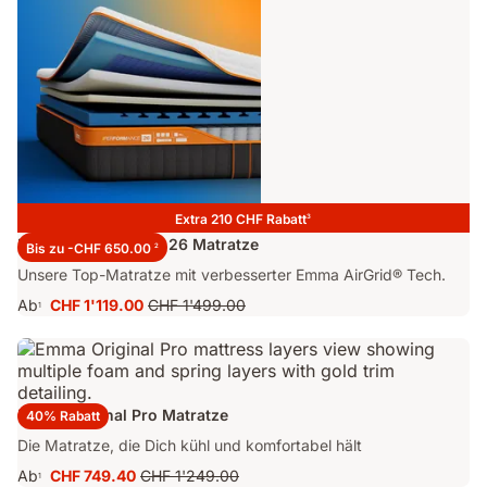
Extra 210 CHF Rabatt
3
Emma Performance 26 Matratze
Bis zu -CHF 650.00
2
Unsere Top-Matratze mit verbesserter Emma AirGrid® Tech.
Ab
CHF 1'119.00
CHF 1'499.00
1
Preis
Ursprünglicher
CHF 1'119.00
Preis
CHF 1'499.00
Emma Original Pro Matratze
40% Rabatt
Die Matratze, die Dich kühl und komfortabel hält
Ab
CHF 749.40
CHF 1'249.00
1
Preis
Ursprünglicher