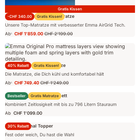
Gratis Kissen
Emma Performance 26 Matratze
-CHF 340.00
Gratis Kissen!
Unsere Top-Matratze mit verbesserter Emma AirGrid Tech.
Ab
CHF 1'859.00
CHF 2'199.00
1
Preis
Ursprünglicher
CHF 1'859.00
Preis
CHF 2'199.00
Emma Original Pro Matratze
40% Rabatt
Gratis Kissen!
Die Matratze, die Dich kühl und komfortabel hält
Ab
CHF 749.40
CHF 1'249.00
1
Preis
Ursprünglicher
CHF 749.40
Preis
Emma Original Stauraumbett
Bestseller
Gratis Matratze
CHF 1'249.00
Kombiniert Zeitlosigkeit mit bis zu 796 Litern Stauraum
Ab
CHF 1'099.00
Emma Original Topper
30% Rabatt
Fest oder weich, Du hast die Wahl