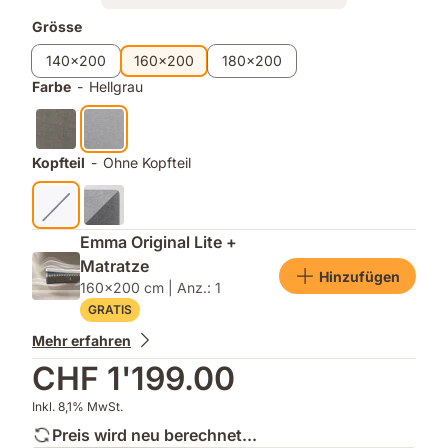
Zusatzprodukte
Grösse
140x200
160x200
180x200
Farbe
-
Hellgrau
Kopfteil
-
Ohne Kopfteil
Emma Original Lite +
Matratze
Hinzufügen
160x200 cm | Anz.: 1
GRATIS
Mehr erfahren
CHF 1'199.00
Inkl. 8,1% MwSt.
Preis wird neu berechnet...