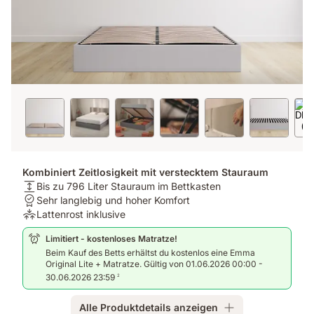
Kombiniert Zeitlosigkeit mit verstecktem Stauraum
Matratzenhöhe:
Bis zu 796 Liter Stauraum im Bettkasten
Bis
Garantie:
Sehr langlebig und hoher Komfort
zu
Sehr
Druckentlastung:
Lattenrost inklusive
796
langlebig
Lattenrost
Limitiert - kostenloses Matratze!
Liter
und
inklusive
Beim Kauf des Betts erhältst du kostenlos eine Emma
Stauraum
hoher
Original Lite + Matratze. Gültig von 01.06.2026 00:00 -
im
Komfort
30.06.2026 23:59
2
Bettkasten
Alle Produktdetails anzeigen